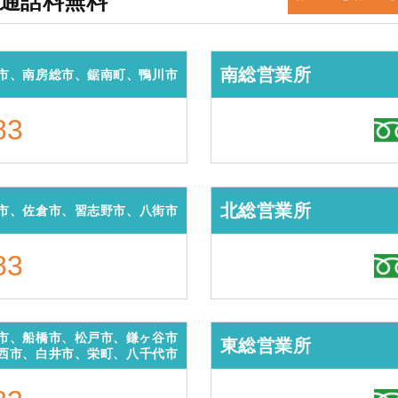
・通話料無料
南総営業所
市、南房総市、鋸南町、鴨川市
83
北総営業所
市、佐倉市、習志野市、八街市
83
市、船橋市、松戸市、鎌ヶ谷市
東総営業所
西市、白井市、栄町、八千代市