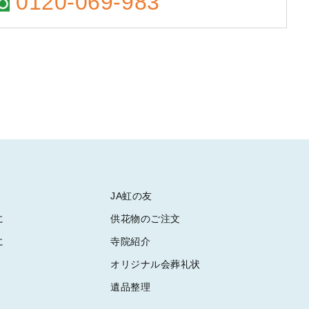
0120-069-983
JA虹の友
に
供花物のご注文
に
寺院紹介
オリジナル会葬礼状
遺品整理