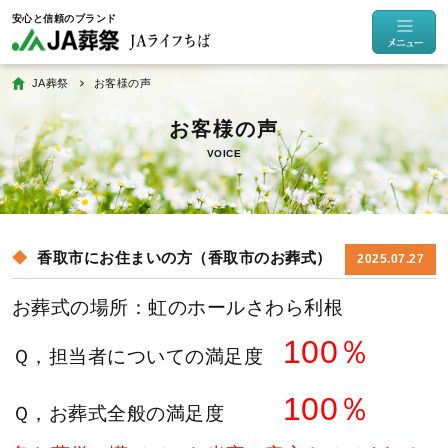
JA葬祭
お客様の声
VOICE
香取市にお住まいの方（香取市のお葬式）
2025.07.27
お葬式の場所
：虹のホールさわら利根
100
％
Ｑ，担当者についての満足度
100％
Ｑ，お葬式全般の満足度