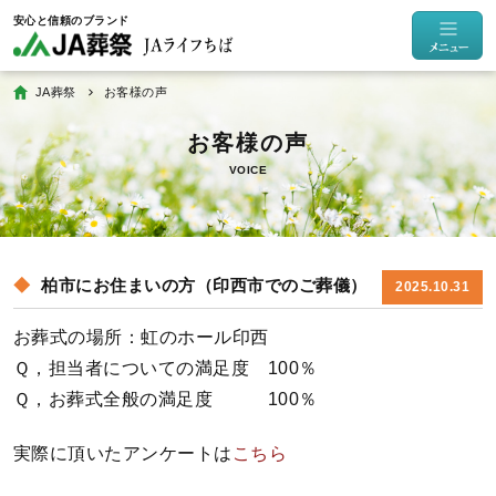
JA葬祭
お客様の声
VOICE
柏市にお住まいの方（印西市でのご葬儀）
2025.10.31
お葬式の場所：虹のホール印西
Ｑ，担当者についての満足度 100％
Ｑ，お葬式全般の満足度 100％
実際に頂いたアンケートは
こちら