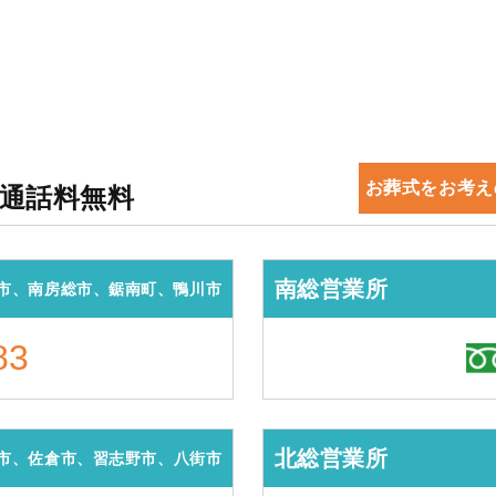
お葬式をお考え
・通話料無料
南総営業所
市、南房総市、鋸南町、鴨川市
83
北総営業所
市、佐倉市、習志野市、八街市