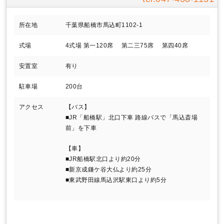
所在地
千葉県船橋市馬込町1102-1
式場
4式場 第一120席 第二三75席 第四40席
安置室
有り
駐車場
200台
アクセス
【バス】
■JR「船橋駅」北口下車 路線バスで「馬込斎場
前」を下車
【車】
■JR船橋駅北口より約20分
■新京成鎌ケ谷大仏より約25分
■東武野田線馬込沢駅東口より約5分