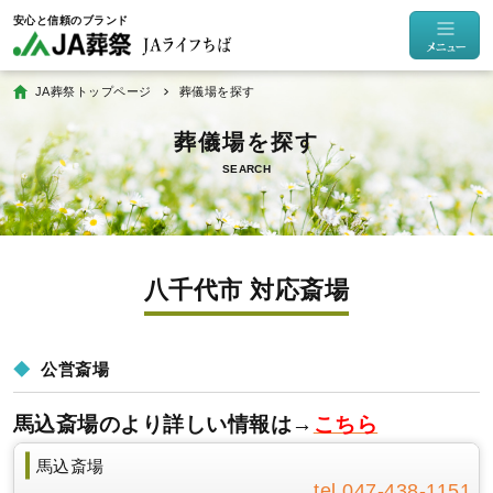
JA葬祭トップページ
葬儀場を探す
SEARCH
八千代市 対応斎場
公営斎場
馬込斎場のより詳しい情報は→
こちら
馬込斎場
047-438-1151