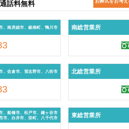
お葬式をお考え
・通話料無料
南総営業所
市、南房総市、鋸南町、鴨川市
83
北総営業所
市、佐倉市、習志野市、八街市
83
市、船橋市、松戸市、鎌ヶ谷市
東総営業所
西市、白井市、栄町、八千代市