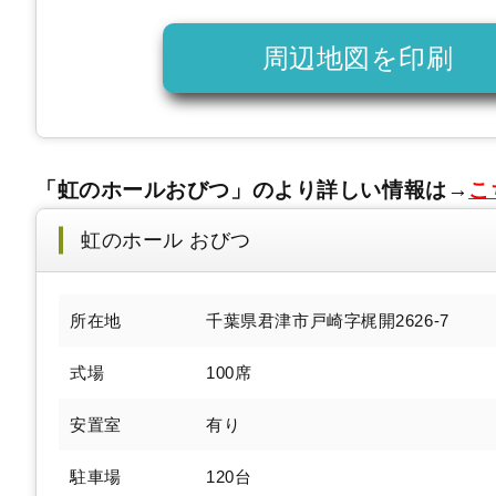
周辺地図を印刷
「虹のホールおびつ」のより詳しい情報は→
こ
虹のホール おびつ
所在地
千葉県君津市戸崎字梶開2626-7
式場
100席
安置室
有り
駐車場
120台