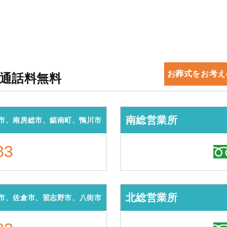
お葬式をお考え
・通話料無料
南総営業所
市、南房総市、鋸南町、鴨川市
83
北総営業所
市、佐倉市、習志野市、八街市