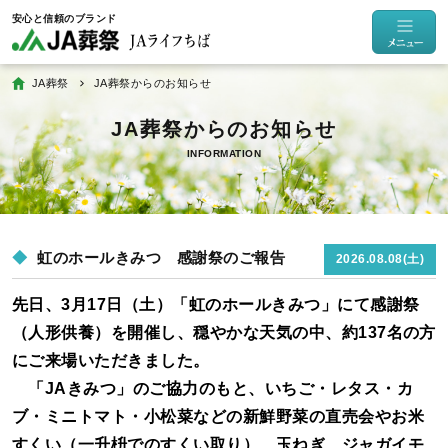
JA葬祭
JA葬祭からのお知らせ
INFORMATION
虹のホールきみつ 感謝祭のご報告
2026.08.08(土)
先日、3月17日（土）「虹のホールきみつ」にて感謝祭
（人形供養）を開催し、穏やかな天気の中、約137名の方
にご来場いただきました。
「JAきみつ」のご協力のもと、いちご・レタス・カ
ブ・ミニトマト・小松菜などの新鮮野菜の直売会やお米
すくい（一升枡でのすくい取り）、玉ねぎ、ジャガイモ