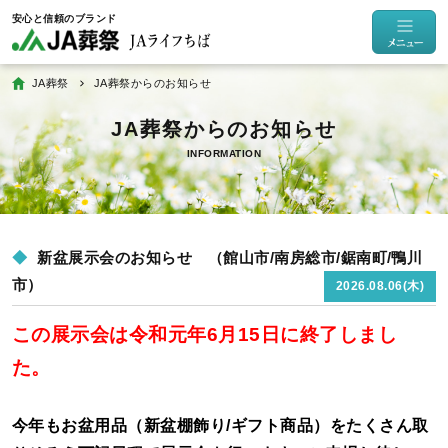
JA葬祭
JA葬祭からのお知らせ
INFORMATION
新盆展示会のお知らせ （館山市/南房総市/鋸南町/鴨川
市）
2026.08.06(木)
この展示会は令和元年6月15日に終了しまし
た。
今年もお盆用品（新盆棚飾り/ギフト商品）をたくさん取